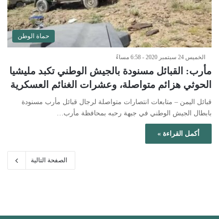
حماة الوطن
الخميس 24 سبتمبر 2020 - 6:58 مساءً
مأرب: القبائل مسنودة بالجيش الوطني تكبد مليشيا
الحوثي هزائم متواصلة، وعشرات الغنائم العسكرية
قبائل اليمن – متابعات انتصارات متواصلة لرجال قبائل مأرب مسنودة
بابطال الجيش الوطني في جبهة رحبه بمحافظة مأرب…
أكمل القراءة »
الصفحة التالية