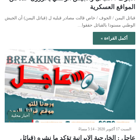
المواقع العسكرية
قبائل اليمن / الجوف / خاص قالت مصادر قبلية ل (قبائل اليمن) أن الجيش
الوطني مسنودا بالقبائل حققوا…
أكمل القراءة »
أخبار محلية
السبت 17 أكتوبر 2020 - 5:14 مساءً
عاجل : الخارجية الإيرانية تؤكد ما نشره (قبائل