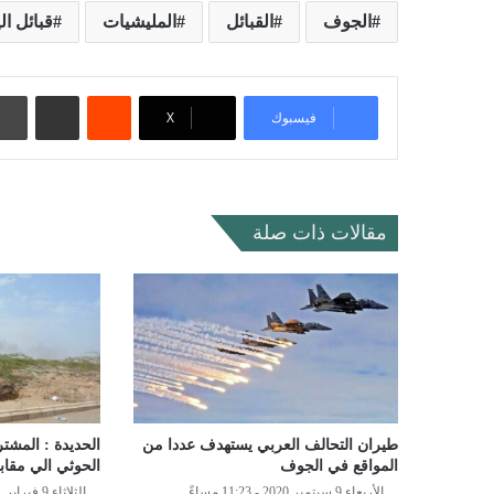
الجوف
القبائل
المليشيات
قبائل ال
‏Reddit
مشاركة عبر البريد
فيسبوك
‫X
مقالات ذات صلة
طيران التحالف العربي يستهدف عددا من
الحديدة : المشت
المواقع في الجوف
الحوثي الي مقاب
الأربعاء 9 سبتمبر 2020 - 11:23 مساءً
الثلاثاء 9 فبراير 2021 - 8:56 مساءً