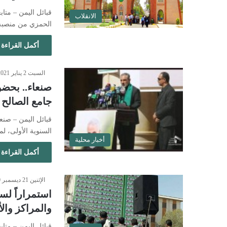
قبائل اليمن – مت
الانقلاب
الحمزي من منصبه 
أكمل القراءة 
السبت 2 يناير 2021 - 7:52 مساءً
صنعاء.. بحضو
جامع الصالح
قبائل اليمن – صنع
السنوية الأولى، 
أخبار محلية
أكمل القراءة 
الإثنين 21 ديسمبر 2020 - 9:11 مساءً
استمراراً لس
والمراكز وال
قبائل اليمن – متاب