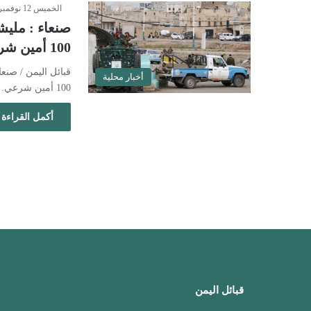
الخميس 12 نوفمبر 2020 - 8:47 مساءً
صنعاء : مليش
100 أمين شرعي
قبائل اليمن / صن
أخبار محلية
100 أمين شرعي…
أكمل القراءة 
قبائل اليمن