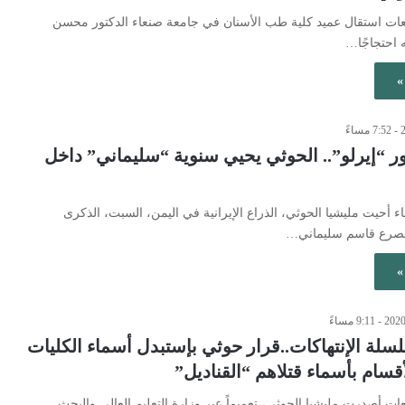
ابعات استقال عميد كلية طب الأسنان في جامعة صنعاء الدكتور محسن
احتجاجًا…
»
ر “إيرلو”.. الحوثي يحيي سنوية “سليماني” داخل
اء أحيت مليشيا الحوثي، الذراع الإيرانية في اليمن، السبت، الذكرى
لمصرع قاسم سليماني…
»
لسلة الإنتهاكات..قرار حوثي بإستبدل أسماء الكليات
أقسام بأسماء قتلاهم “القناديل”
عات أصدرت مليشيا الحوثي، تعميماً عبر وزارة التعليم العالي والبحث