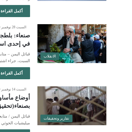
أكمل القراءة 
السبت 28 نوفمبر 2020 - 5:33 مساءً
في إحدى اسو
قبائل اليمن – مت
الانقلاب
السبت، جراء اشت
أكمل القراءة 
السبت 14 نوفمبر 2020 - 4:47 مساءً
أوضاع مأساوي
بصنعاء(تحقيق
قبائل اليمن / متا
تقارير وتحقيقات
ميليشيات الحوثي ا