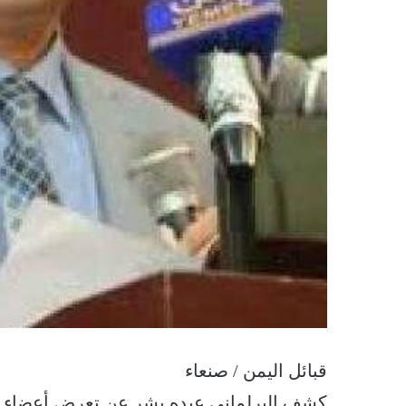
قبائل اليمن / صنعاء
كشف البرلماني عبده بشر عن تعرض أعضاء م