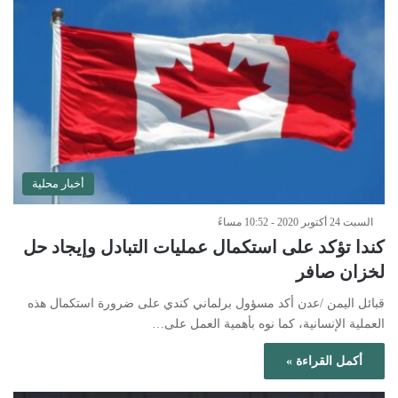
أخبار محلية
السبت 24 أكتوبر 2020 - 10:52 مساءً
كندا تؤكد على استكمال عمليات التبادل وإيجاد حل
لخزان صافر
قبائل اليمن /عدن أكد مسؤول برلماني كندي على ضرورة استكمال هذه
العملية الإنسانية، كما نوه بأهمية العمل على…
أكمل القراءة »