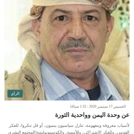
الرأي
الخميس 17 سبتمبر 2020 - 1:32 صباحًا
عن وحدة اليمن وواحدية الثورة
لأسباب معروفة ومفهومة، تنازل سياسيون يمنيون، أو قل تنكروا، للفكر
القومي، وللفكر الاشتراكي، وللأممية، والكوسموبوليتية(المجتمع البشري