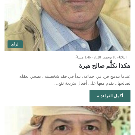
الرأي
الثلاثاء 10 نوفمبر 2020 - 1:46 مساءً
هكذا تكلَّم صالح هبرة
عندما يندمج فرد في جماعة، يبدأ في فقد شخصيته.. يضحي بعقله
لصالحها.. يقدم معها على أفعال بذريعة نفع…
أكمل القراءة »