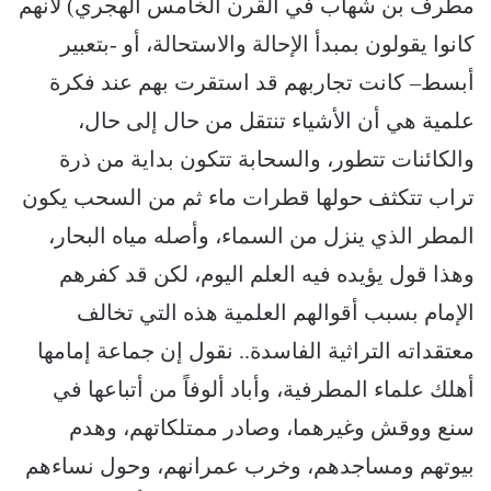
مطرف بن شهاب في القرن الخامس الهجري) لأنهم
كانوا يقولون بمبدأ الإحالة والاستحالة، أو -بتعبير
أبسط– كانت تجاربهم قد استقرت بهم عند فكرة
علمية هي أن الأشياء تنتقل من حال إلى حال،
والكائنات تتطور، والسحابة تتكون بداية من ذرة
تراب تتكثف حولها قطرات ماء ثم من السحب يكون
المطر الذي ينزل من السماء، وأصله مياه البحار،
وهذا قول يؤيده فيه العلم اليوم، لكن قد كفرهم
الإمام بسبب أقوالهم العلمية هذه التي تخالف
معتقداته التراثية الفاسدة.. نقول إن جماعة إمامها
أهلك علماء المطرفية، وأباد ألوفاً من أتباعها في
سنع ووقش وغيرهما، وصادر ممتلكاتهم، وهدم
بيوتهم ومساجدهم، وخرب عمرانهم، وحول نساءهم