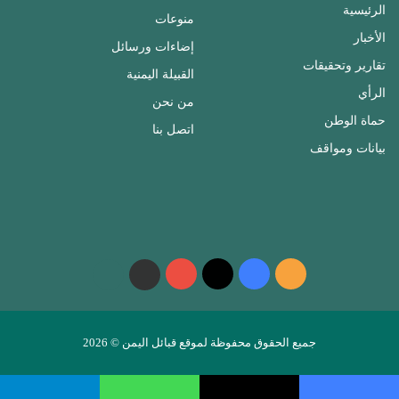
الرئيسية
منوعات
الأخبار
إضاءات ورسائل
تقارير وتحقيقات
القبيلة اليمنية
الرأي
من نحن
حماة الوطن
اتصل بنا
بيانات ومواقف
ملخص
فيسبوك
‫X
‫YouTube
واتساب
telegram
الموقع
RSS
جميع الحقوق محفوظة لموقع قبائل اليمن © 2026