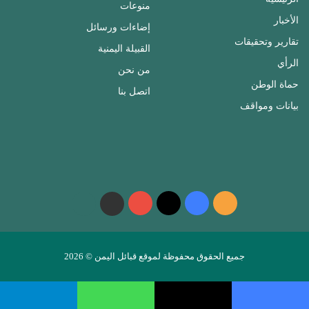
منوعات
الأخبار
إضاءات ورسائل
تقارير وتحقيقات
القبيلة اليمنية
الرأي
من نحن
حماة الوطن
اتصل بنا
بيانات ومواقف
ملخص
فيسبوك
‫X
‫YouTube
واتساب
telegram
الموقع
RSS
جميع الحقوق محفوظة لموقع قبائل اليمن © 2026
فيسبوك
‫X
واتساب
تيلقرام