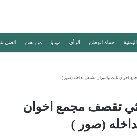
اليمنية
حماة الوطن
الرأي
ميديا
من نحن
اتصل بنا
ع اخوان ثابت والنيران تشتعل بداخله (صور )
ثي تقصف مجمع اخوان
داخله (صور )