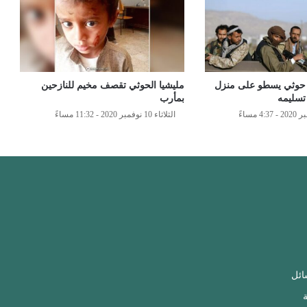
وثي يسطو على منزل
مليشيا الحوثي تقصف مخيم للنازحين
تسليمه
بمأرب
الثلاثاء 10 نوفمبر 2020 - 11:32 مساءً
ائل
ة