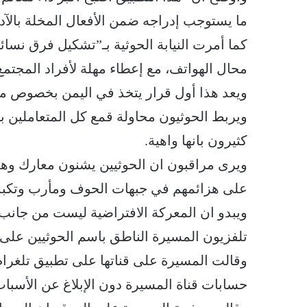
ما يستوجب إدراجه ضمن الأفعال المخلة بالآد
كما أمرت النيابة الحوثية بـ”تشكيل فرق نسا
محال الهواتف، مع إعطاء مهلة لأفراد المجتمع
ويعد هذا أول قرار يتخذ في اليمن بخصوص من
ويربط الحوثيون محاولة قمع كل المتعاملين با
كثيرون بانها واهية.
ويرى مراقبون ان الحوثيين يشنون معارك وهم
على هزائمهم في جبهات الحوف ومأرب وتكبد
ويبدو ان المعركة الافتراضية ليست من جان
تلفزيون المسيرة الناطق باسم الحوثيين على م
وقالت المسيرة على قناتها على تطبيق تلغرا
حسابات قناة المسيرة دون الإبلاغ عن الأسباب