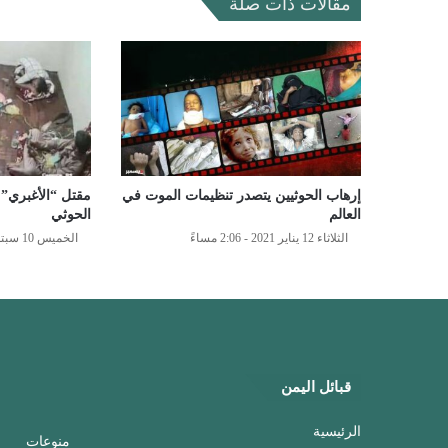
مقالات ذات صلة
إرهاب الحوثيين يتصدر تنظيمات الموت في
مقتل “الأغبري”
العالم
الحوثي
الثلاثاء 12 يناير 2021 - 2:06 مساءً
الخميس 10 سبتمبر 2020 - 11:20 مساءً
قبائل اليمن
الرئيسية
منوعات