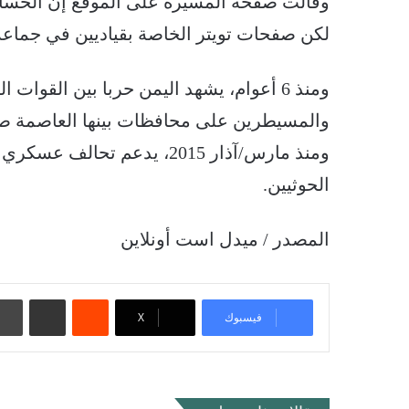
وقالت صفحة المسيرة على الموقع إن الحساب
لكن صفحات تويتر الخاصة بقياديين في جماعة
ومنذ 6 أعوام، يشهد اليمن حربا بين القوا
والمسيطرين على محافظات بينها العاصمة صنعاء، 
ومنذ مارس/آذار 2015، يدعم ت
الحوثيين.
المصدر / ميدل است أونلاين
‏Reddit
مشاركة عبر البريد
فيسبوك
‫X