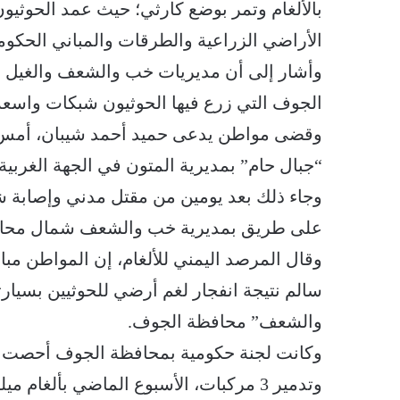
بالألغام وتمر بوضع كارثي؛ حيث عمد الحوثي
الأراضي الزراعية والطرقات والمباني الحكو
وأشار إلى أن مديريات خب والشعف والغيل و
الجوف التي زرع فيها الحوثيون شبكات واسعة 
وقضى مواطن يدعى حميد أحمد شيبان، أمس ال
“جبال حام” بمديرية المتون في الجهة الغربي
وجاء ذلك بعد يومين من مقتل مدني وإصابة ش
على طريق بمديرية خب والشعف شمال محا
وقال المرصد اليمني للألغام، إن المواطن م
سالم نتيجة انفجار لغم أرضي للحوثيين بسيا
والشعف” محافظة الجوف.
وكانت لجنة حكومية بمحافظة الجوف أحصت مق
وتدمير 3 مركبات، الأسبوع الماضي بألغ