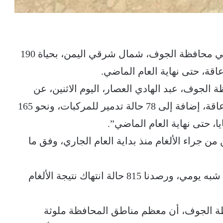
أودت الألغام التي زرعتها ميليشيات الحوثي في محافظة الجوف، شمال شرقي اليمن، بحياة 190
جوف، عبد الهادي العصار، اليوم الاثنين، عن
سقوط ” 190 قتيلا و385 حالة جرح وتشويه وإعاقة، إضافة إلى 78 حالة تدمير للمركبات، ونحو 165
، حتى نهاية العام الماضي”.
 جراء الألغام منذ بداية العام الجاري، وفق ما
وأضاف: “نسجل سقوط ضحايا مدنيين بشكل شبه يومي، ورصدنا 815 حالة انتهاك نتيجة الألغام
 الجوف، أن معظم مناطق المحافظة ملوثة