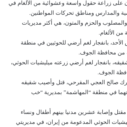
ون على زراعة حقول واسعة وعشوائية من الألغام في
مية والمدارس ومناطق تحركات المواطنين.
المصلوب والحزم والمتون، هي أكثر مديريات
من الألغام.
أحد، بانفجار لغم أرضي للحوثيين في منطقة
ة من محافظة الجوف.
قيقه، بانفجار لغم أرضي زرعته ميليشيات الحوثي،
فظة الجوف.
بارك صالح العجي المقرحي، قتل وأصيب شقيقه
رتهما في منطقة “المهاشمة” بمديرية “خب
تل وإصابة عشرين مدنيا بينهم أطفال ونساء
ام ميليشيات الحوثي المدعومة من إيران، في مديريتي