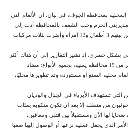
المحلية بمحافظة الجوف، في بيان، أن الألغام التي
 مديريتي الحزم وخب الشعف بالمحافظة أدت إلى
مقتل ثلاثة مدنيين بينهم إمراة وإصابة 17 آخرين بينهم 3 أطفال و12 امرأة وأضرت بثلاث مركبات
ي بشكل حصري، إذ تشير التقارير إلى أن هناك أكثر
من مليوني لغم أرضي زرعه الحوثيون في أكثر من 15 محافظة يمنية، بجميع الأنواع: مضاد
لغام محلية الصنع أو مستوردة وتم تطويرها محليًا،
ن التي تستهدف الأبرياء في الجبال والوديان
حوثيون من منطقة إلا بعد أن تكون منكوبة بمئات
ضحايا لها الآن ومستقبلاً بين قتلى ومعاقين،
لأمر الذي يجعل عملية نزعها أو الوصول إليها صعبا