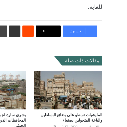
للغاية.
‏Reddit
مشاركة عبر البريد
فيسبوك
‫X
مقالات ذات صلة
المليشيات تسطو على بضائع البساطين
بشرى سارة لجمي
والباعة المتجولين بصنعاء
المحافظات الذي 
الحوثي