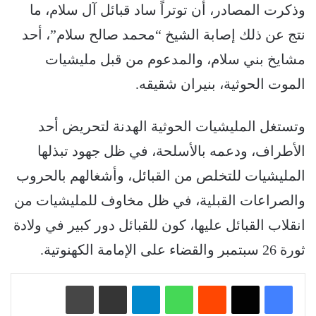
وذكرت المصادر، أن توتراً ساد قبائل آل سلام، ما
نتج عن ذلك إصابة الشيخ “محمد صالح سلام”، أحد
مشايخ بني سلام، والمدعوم من قبل مليشيات
الموت الحوثية، بنيران شقيقه.
وتستغل المليشيات الحوثية الهدنة لتحريض أحد
الأطراف، ودعمه بالأسلحة، في ظل جهود تبذلها
المليشيات للتخلص من القبائل، وأشغالهم بالحروب
والصراعات القبلية، في ظل مخاوف للمليشيات من
انقلاب القبائل عليها، كون للقبائل دور كبير في ولادة
ثورة 26 سبتمبر والقضاء على الإمامة الكهنوتية.
‏Reddit
واتساب
تيلقرام
مشاركة عبر البريد
طباعة