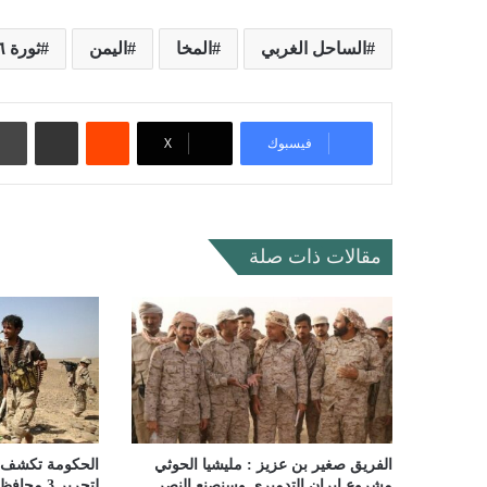
الساحل الغربي
المخا
اليمن
ثورة ٢٦ سبتمبر
‏Reddit
مشاركة عبر البريد
فيسبوك
‫X
مقالات ذات صلة
الفريق صغير بن عزيز : مليشيا الحوثي
الحكومة تكشف 
مشروع إيران التدميري وسنصنع النصر
لتحرير 3 