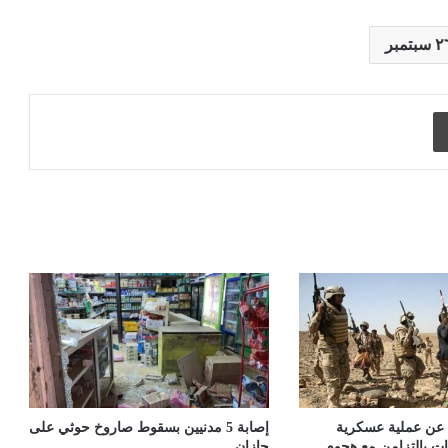
طباعة
عن عملية عسكرية
إصابة 5 مدنيين بسقوط صاروخ حوثي على
محافظات بالتزامن مع هجوم
جازان