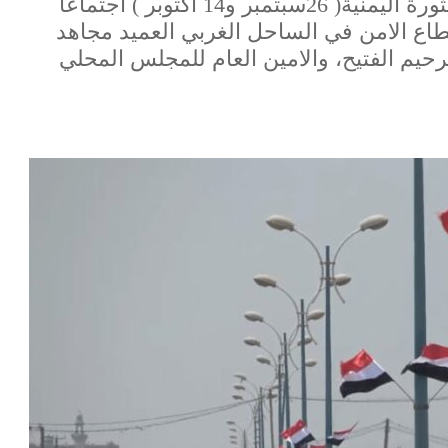
عقدت اللجنة التحضيرية للاحتفاء بأعياد الثورة اليمنية( 26سبتمبر و14 اكتوبر ) اجتماعًا
طاع الامن في الساحل الغربي العميد مجاهد
حيم الفتيح، والامين العام للمجلس المحلي