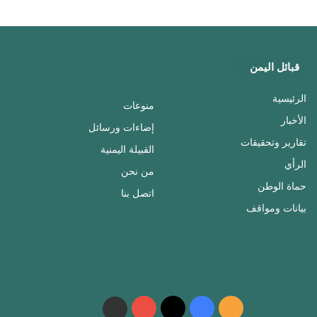
قبائل اليمن
الرئيسية
منوعات
الأخبار
إضاءات ورسائل
تقارير وتحقيقات
القبيلة اليمنية
الرأي
من نحن
حماة الوطن
اتصل بنا
بيانات ومواقف
ملخص
فيسبوك
‫X
‫YouTube
واتساب
telegram