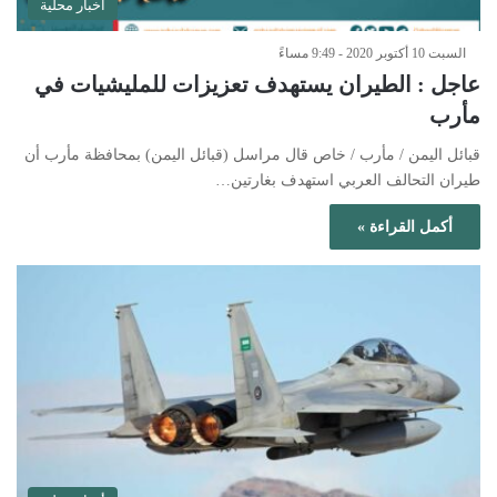
أخبار محلية
السبت 10 أكتوبر 2020 - 9:49 مساءً
عاجل : الطيران يستهدف تعزيزات للمليشيات في
مأرب
قبائل اليمن / مأرب / خاص قال مراسل (قبائل اليمن) بمحافظة مأرب أن
طيران التحالف العربي استهدف بغارتين…
أكمل القراءة »