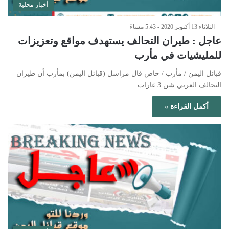
أخبار محلية
الثلاثاء 13 أكتوبر 2020 - 5:43 مساءً
عاجل : طيران التحالف يستهدف مواقع وتعزيزات
للمليشيات في مأرب
قبائل اليمن / مأرب / خاص قال مراسل (قبائل اليمن) بمأرب أن طيران
التحالف العربي شن 3 غارات…
أكمل القراءة »