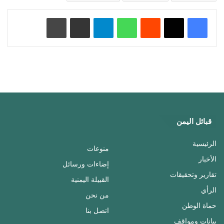
‏Reddit
واتساب
تيلقرام
مشاركة عبر البريد
طباعة
قبائل اليمن
الرئيسية
منوعات
الأخبار
إضاءات ورسائل
تقارير وتحقيقات
القبيلة اليمنية
الرأي
من نحن
حماة الوطن
اتصل بنا
بيانات ومواقف