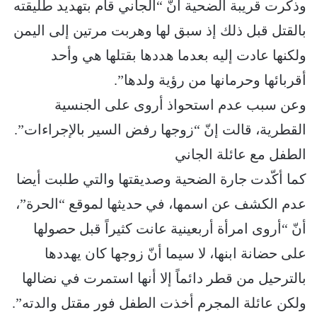
وذكرت قريبة الضحية أنّ “الجاني قام بتهديد طليقته
بالقتل قبل ذلك إذ سبق لها وهربت مرتين إلى اليمن
ولكنها عادت إليه بعدما هددها بقتلها هي وأحد
أقربائها وحرمانها من رؤية ولدها”.
وعن سبب عدم استحواذ أروى على الجنسية
القطرية، قالت إنّ “زوجها رفض السير بالإجراءات”.
الطفل مع عائلة الجاني
كما أكّدت جارة الضحية وصديقتها والتي طلبت أيضا
عدم الكشف عن اسمها، في حديثها لموقع “الحرة”،
أنّ “أروى امرأة أربعينية عانت كثيراً قبل حصولها
على حضانة ابنها، لا سيما أنّ زوجها كان يهددها
بالترحيل من قطر دائماً إلا أنها استمرت في نضالها
ولكن عائلة المجرم أخذت الطفل فور مقتل والدته”.