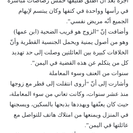
أجرة بعد أن أطلق طليقها خمس رصاصات مباشرة
في رأسها وواحدة في كتفها وكان يبتسم لإيهام
الجميع أنّه مريض نفسي”.
وأضافت إنّ “الزوج هو قريب الضحية (ابن عمها)
وهو من أصول يمنية ويحمل الجنسية القطرية وأنّ
الخلافات كبيرة بين العائلتين وصلت إلى حد تهديد
كل من يتكلم عن هذه القضية في اليمن”.
سنوات من العنف وسوء المعاملة
وأشارت إلى أنّ “أروى انتقلت إلى قطر مع زوجها
منذ عشر سنوات، وكانت تعاني من سوء المعاملة،
حيث كان يعنّفها ويهددها بذبحها بالسكين، ويسجنها
في المنزل ويمنعها من امتلاك هاتف للتواصل مع
عائلتها في اليمن”.