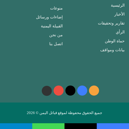
الرئيسية
منوعات
الأخبار
إضاءات ورسائل
تقارير وتحقيقات
القبيلة اليمنية
الرأي
من نحن
حماة الوطن
اتصل بنا
بيانات ومواقف
ملخص
فيسبوك
‫X
‫YouTube
واتساب
telegram
الموقع
RSS
جميع الحقوق محفوظة لموقع قبائل اليمن © 2026