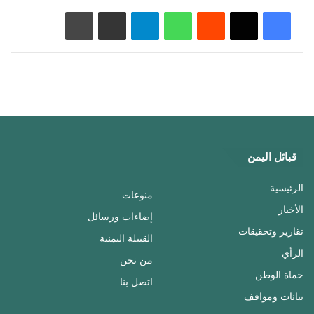
‏Reddit
واتساب
تيلقرام
مشاركة عبر البريد
طباعة
قبائل اليمن
الرئيسية
منوعات
الأخبار
إضاءات ورسائل
تقارير وتحقيقات
القبيلة اليمنية
الرأي
من نحن
حماة الوطن
اتصل بنا
بيانات ومواقف