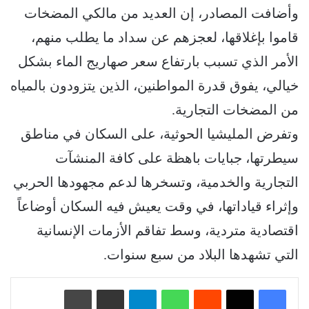
وأضافت المصادر، إن العديد من مالكي المضخات
قاموا بإغلاقها، لعجزهم عن سداد ما يطلب منهم،
الأمر الذي تسبب بارتفاع سعر صهاريج الماء بشكل
خيالي، يفوق قدرة المواطنين، الذين يتزودون بالمياه
من المضخات التجارية.
وتفرض المليشيا الحوثية، على السكان في مناطق
سيطرتها، جبايات باهظة على كافة المنشآت
التجارية والخدمية، وتسخرها لدعم مجهودها الحربي
وإثراء قياداتها، في وقت يعيش فيه السكان أوضاعاً
اقتصادية متردية، وسط تفاقم الأزمات الإنسانية
التي تشهدها البلاد من سبع سنوات.
‏Reddit
واتساب
تيلقرام
مشاركة عبر البريد
طباعة