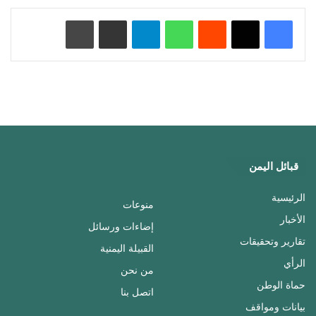
‏Reddit
واتساب
تيلقرام
مشاركة عبر البريد
طباعة
قبائل اليمن
الرئيسية
منوعات
الأخبار
إضاءات ورسائل
تقارير وتحقيقات
القبيلة اليمنية
الرأي
من نحن
حماة الوطن
اتصل بنا
بيانات ومواقف