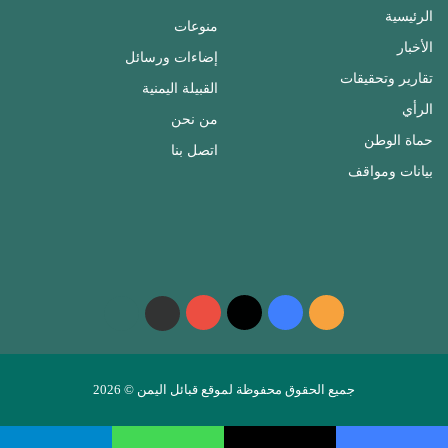
الرئيسية
منوعات
الأخبار
إضاءات ورسائل
تقارير وتحقيقات
القبيلة اليمنية
الرأي
من نحن
حماة الوطن
اتصل بنا
بيانات ومواقف
ملخص
فيسبوك
‫X
‫YouTube
واتساب
telegram
الموقع
RSS
جميع الحقوق محفوظة لموقع قبائل اليمن © 2026