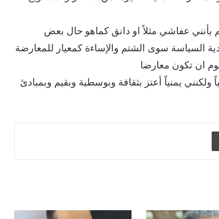
 بأنني عفاشي مثلاً او دانق كماهو حال بعض
ددية السياسة سوى الشتم والإساءة كمعيار للمعارضة
وم ان تكون معارضا
اً ولكنني يمنياً أعتز بثقافة وبوسطية وبقيم وبمبادئ
طباعة