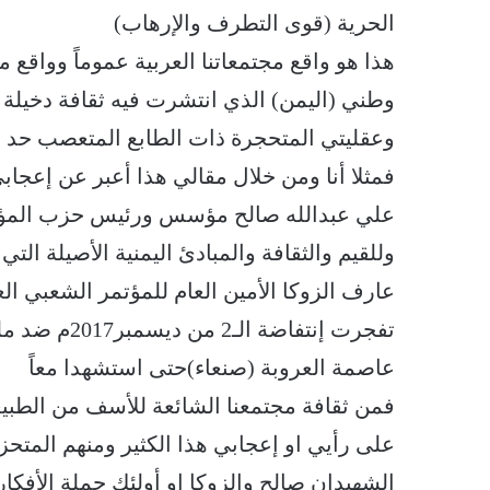
الحرية (قوى التطرف والإرهاب)
هذا هو واقع مجتمعاتنا العربية عموماً وواقع
وطني (اليمن) الذي انتشرت فيه ثقافة دخيلة عن
وعقليتي المتحجرة ذات الطابع المتعصب حد ال
فمثلا أنا ومن خلال مقالي هذا أعبر عن إعج
علي عبدالله صالح مؤسس ورئيس حزب المؤتم
وللقيم والثقافة والمبادئ اليمنية الأصيلة الت
عارف الزوكا الأمين العام للمؤتمر الشعبي الع
تفجرت إنتفاض
عاصمة العروبة (صنعاء)حتى استشهدا معاً
فمن ثقافة مجتمعنا الشائعة للأسف من الطب
على رأيي او إعجابي هذا الكثير ومنهم المتحز
الشهيدان صالح والزوكا او أولئك حملة الأفكار