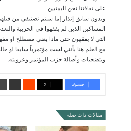
على ثقافتنا نحن اليمنيين
وبدون سابق إنذار إما سيتم تصنيفي من قبلهم
المساكين الذين لم يفقهوا في الحزبية والتع
التي لا يفقهون حتى ماذا يعني مصطلح او مفه
مع العلم هنا بأنني لست مؤتمرياً سابقا او حالي
وبتضحيات وأصالة حزب المؤتمر وعروبته.
‏Reddit
مشاركة عبر البريد
فيسبوك
‫X
مقالات ذات صلة