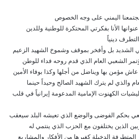
 مجتمعنا اليمني على وجه الخصوص
وانها الأنا بفكرتي المحتكرة للوطنية وللدين
تطرف دينياً
ابي الشديد بل وأفخر بموقف وشموخ الشهيد الزعيم
ر الشعبي العام الذي قدم روحه فداء للوطن
ي عاش مؤمن بها ويناضل من أجلها وكذا بوفاء الأمين
ام والذي لم يترك الشهيد الصالح وحيداً حينما
ة الـ2 من ديسمبر2017م ضد مليشيات الكهنوت الإمامية المدعومة إيرانياً في قلب
يعي بحكم الفوضى والوضع الذي تعيشه البلد سيعقب
بين الذين يختلفون مع الحزب الذي ينتمي له
 المتطرفة الدخيلة كغيرها من الأفكار والمشاريع