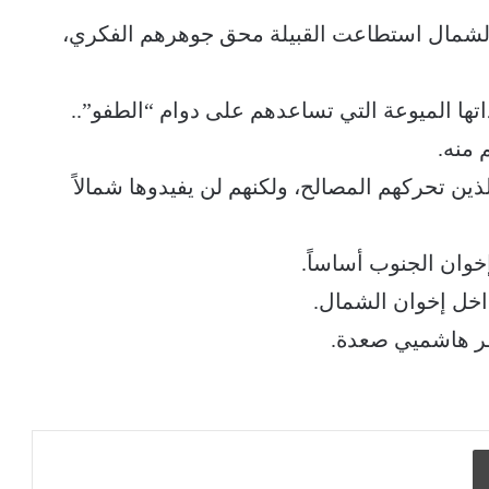
 والشمال استطاعت القبيلة محق جوهرهم الفكري،
تها الميوعة التي تساعدهم على دوام “الطفو”..
 منه.
ين تحركهم المصالح، ولكنهم لن يفيدوها شمالاً
خوان الجنوب أساساً.
داخل إخوان الشمال.
ر هاشميي صعدة.
طباعة