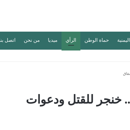
اليمنية
حماة الوطن
الرأي
ميديا
من نحن
اتصل بنا
شقاق
. خنجر للقتل ودعوات