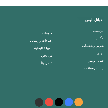
قبائل اليمن
الرئيسية
منوعات
الأخبار
إضاءات ورسائل
تقارير وتحقيقات
القبيلة اليمنية
الرأي
من نحن
حماة الوطن
اتصل بنا
بيانات ومواقف
ملخص
فيسبوك
‫X
‫YouTube
واتساب
telegram