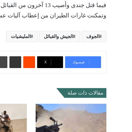
فيما قتل جندى وأصيب 13 آخرون من القبائل والجيش.
وتمكنت غارات الطيران من إعطاب آليات عسكري
الجوف
الجيش والقبائل
المليشيات
‏Reddit
مشاركة عبر البريد
فيسبوك
‫X
مقالات ذات صلة