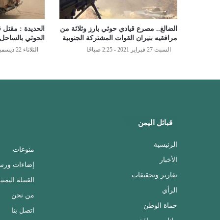
الضالغ.. مصرع قيادي حوثي بارز وثلاثة من
الحديدة : مقتل ق
مرافقيه بنيران القوات المشتركة الجنوبية
الحوثي بالساحل 
السبت 27 فبراير 2021 - 2:25 صباحًا
الثلاثاء 22 ديسمبر 2020 - 10:43 مساءً
قبائل اليمن
الرئيسية
منوعات
الأخبار
إضاءات ورس
تقارير وتحقيقات
القبيلة اليمني
الرأي
من نحن
حماة الوطن
اتصل بنا