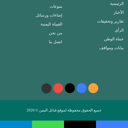
الرئيسية
منوعات
الأخبار
إضاءات ورسائل
تقارير وتحقيقات
القبيلة اليمنية
الرأي
من نحن
حماة الوطن
اتصل بنا
بيانات ومواقف
ملخص
فيسبوك
‫X
‫YouTube
واتساب
telegram
الموقع
RSS
جميع الحقوق محفوظة لموقع قبائل اليمن © 2026