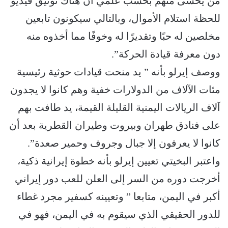
من يخشى منهم بحسب علمي أن هناك توثيق فيديو
للحظة استلام الأموال، وبالتالي سيكونون تابعين
مخلصين له حبًا وتقديرًا له وخوفًا مما أخذوه منه
دون معرفة قيادة الحركة”.
ووصف إيرلو بأنه ” يد منحت قيادات حوثية رئيسية
مئات الآلاف من الدولارات خفية وهم كانوا لا يجدون
آلاف الريالات اليمنية القليلة القيمة، يد طافت بهم
على فنادق طهران وبيروت وطيران القطرية بعد أن
كانوا لا يعرفون إلا جبال وجروف وحمير صعدة”.
واعتبر البخيتي تعيين إيرلو بأنه خطوة إيرانية ذكية،
أخرجت دوره من السر إلى العلن للعب دور إيراني
أكبر في اليمن، متابعا ” وتعيينه كسفير مجرد غطاء
للدور الحقيقي الذي سيقوم به في اليمن، فهو في