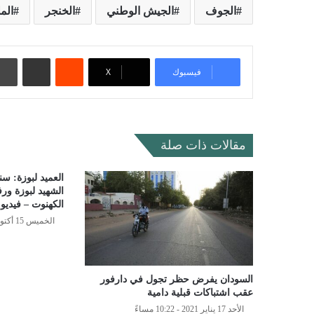
الجوف
الجيش الوطني
الخنجر
الم
‏Reddit
مشاركة عبر البريد
فيسبوك
‫X
مقالات ذات صلة
العميد لبوزة: س
الشهيد لبوزة ور
الكهنوت – فيديو
الخميس 15 أكتوبر 2020 - 11:21 مساءً
السودان يفرض حظر تجول في دارفور
عقب اشتباكات قبلية دامية
الأحد 17 يناير 2021 - 10:22 مساءً