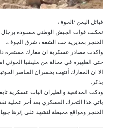
قبائل اليمن /الجوف
تمكنت قوات الجيش الوطني مسنوده برجال ا
الخنجر بمديرية خب الشعف شرق الجوف.
واكدت مصادر عسكرية ان معارك مستعره دار
حتى الظهيره في محالة من مليشيا الحوثي اس
الا ان المعارك أنتهت بخسران العناصر الحوث
يذكر.
ودكت المدفعية والطيران اليات عسكرية تابعه
ياتي هذا التحرك العسكري بعد أخر عملية نفذ
الخنجر ومواقع محيطة لتشهد على إثرها جبه