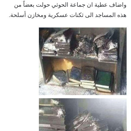
ﻭﺍﺿﺎﻑ ﻋﻄﻴﺔ ﺍﻥ ﺟﻤﺎﻋﺔ ﺍﻟﺤﻮﺛﻲ ﺣﻮﻟﺖ ﺑﻌﻀﺎً ﻣﻦ
ﻫﺬﻩ ﺍﻟﻤﺴﺎﺟﺪ ﺍﻟﻰ ﺛﻜﻨﺎﺕ ﻋﺴﻜﺮﻳﺔ ﻭﻣﺨﺎﺯﻥ ﺃﺳﻠﺤﺔ.