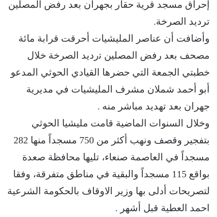
إحراق مسجد قرية حقار بجهران بعد رفض المصلين
ترديد الصرخة.
وأضافت أن عناصر المليشيات أحرقت قرابة مائة
مصحف بعد ﺭﻓﺾ ﺍﻟﻤﺼﻠﻴﻦ ﺗرديد ﺍﻟﺼﺮﺧﺔ ﺧﻼﻝ
ﺧﻄﺒﺘﻲ ﺍﻟﺠﻤﻌﺔ ﺍﻟﺘﻲ ﺣﻀﺮﻫﺎ ﺍﻟﻘﻴﺎﺩﻱ ﺍﻟﺤﻮﺛﻲ ﺍﻟﻤﺪﻋﻮ
ﺃﺑﻮ ﺃﺣﻤﺪ ﺷﻤﻼﻥ ﻣﺸﺮﻑ المليشيات ﻓﻲ ﻣﺪﻳﺮﻳﺔ
ﺟﻬﺮﺍﻥ ﺑﻌﺪ ﺗﻬﺪﻳﺪ ﻣﺒﺎﺷﺮ ﻣﻨﻪ .
ﻭﺧﻼﻝ ﺍﻟﺴﻨﻮﺍﺕ ﺍﻟﻤﺎﺿﻴﺔ ﻗﺎﻣﺖ ﻣﻠﻴﺸﻴﺎ ﺍﻟﺤﻮﺛﻲ
ﺑﺘﻔﺠﻴﺮ ﻭﻗﺼﻒ ﻭﻧﻬﺐ ﺃﻛﺜﺮ ﻣﻦ 750 ﻣﺴﺠﺪﺍً ﻣﻨﻬﺎ 282
ﻣﺴﺠﺪﺍً ﻓﻲ ﺍﻟﻌﺎﺻﻤﺔ ﺻﻨﻌﺎﺀ، ﺗﻠﻴﻬﺎ ﻣﺤﺎﻓﻈﺔ ﺻﻌﺪﺓ
ﺑﻮﺍﻗﻊ 115 ﻣﺴﺠﺪﺍً ﻭﺍﻟﺒﻘﻴﺔ ﻓﻲ ﻣﻨﺎﻃﻖ ﻣﺘﻔﺮﻗﺔ، ﻭﻓﻘﺎ
ﻟﺘﺼﺮﻳﺤﺎﺕ ﺃﺩﻟﻰ ﺑﻬﺎ ﻭﺯﻳﺮ ﺍﻻﻭﻗﺎﻑ ﺑﺎﻟﺤﻜﻮﻣﺔ ﺍﻟﺸﺮﻋﻴﺔ
ﺍﺣﻤﺪ ﺍﻟﻌﻄﻴﺔ ﻗﺒﻞ ﺃﺷﻬﺮ .