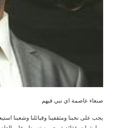
صنعاء عاصمة اي نبي فيهم
يجب على نخبنا ومثقفينا وقبائلنا وشعبنا استي
ومليشيات عقائدية معممه تسيطر على العاص