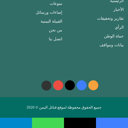
الرئيسية
منوعات
الأخبار
إضاءات ورسائل
تقارير وتحقيقات
القبيلة اليمنية
الرأي
من نحن
حماة الوطن
اتصل بنا
بيانات ومواقف
ملخص
فيسبوك
‫X
‫YouTube
واتساب
telegram
الموقع
RSS
جميع الحقوق محفوظة لموقع قبائل اليمن © 2026