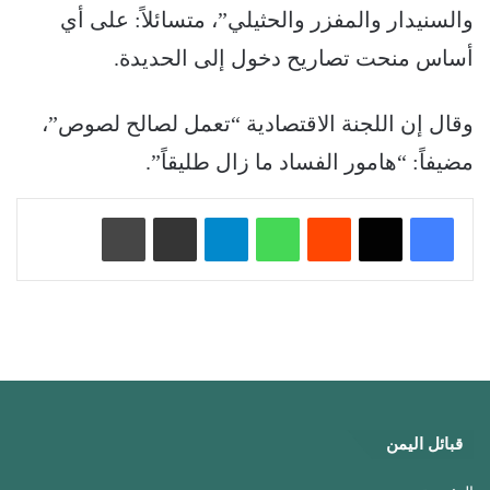
والسنيدار والمفزر والحثيلي”، متسائلاً: على أي
أساس منحت تصاريح دخول إلى الحديدة.
وقال إن اللجنة الاقتصادية “تعمل لصالح لصوص”،
مضيفاً: “هامور الفساد ما زال طليقاً”.
‏Reddit
واتساب
تيلقرام
مشاركة عبر البريد
طباعة
قبائل اليمن