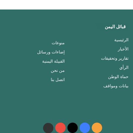
قبائل اليمن
الرئيسية
منوعات
الأخبار
إضاءات ورسائل
تقارير وتحقيقات
القبيلة اليمنية
الرأي
من نحن
حماة الوطن
اتصل بنا
بيانات ومواقف
ملخص
فيسبوك
‫X
‫YouTube
واتساب
telegram