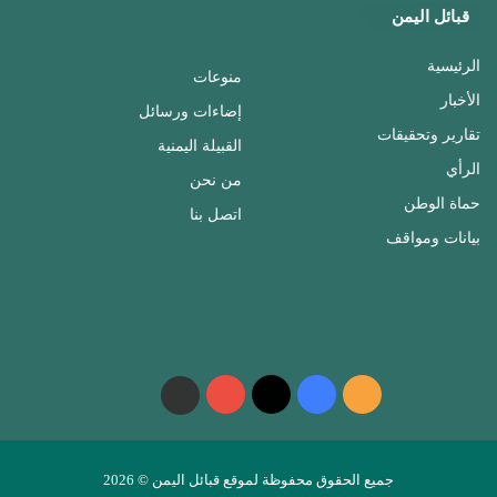
قبائل اليمن
الرئيسية
منوعات
الأخبار
إضاءات ورسائل
تقارير وتحقيقات
القبيلة اليمنية
الرأي
من نحن
حماة الوطن
اتصل بنا
بيانات ومواقف
ملخص
فيسبوك
‫X
‫YouTube
واتساب
telegram
الموقع
RSS
جميع الحقوق محفوظة لموقع قبائل اليمن © 2026