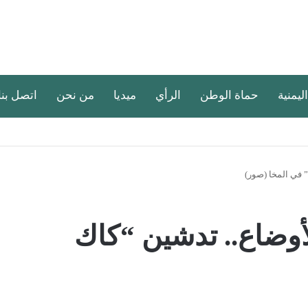
اليمنية
حماة الوطن
الرأي
ميديا
من نحن
اتصل بنا
 في المخا (صور)
أوضاع.. تدشين “كاك