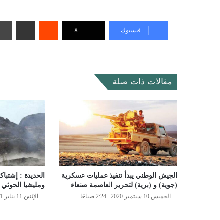
‏Reddit
مشاركة عبر البريد
فيسبوك
‫X
مقالات ذات صلة
الجيش الوطني يبدأ تنفيذ عمليات عسكرية
الحديدة : إشتبا
(جوية) و (برية) لتحرير العاصمة صنعاء
ومليشيا الحوثي
الخميس 10 سبتمبر 2020 - 2:24 صباحًا
الإثنين 11 يناير 2021 - 5:18 مساءً