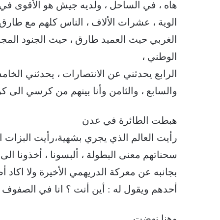
هاه ، في الساحل ، ولديه جيش هو الأقوى في ا
الوية ، عشرات الألاف ، الناس كلهم مع طار
الغربي حيث العميد طارق ، حيث الجنود المجند
الوطني ،
الرابع يحدثني عن الانتصارات ، يحدثني الخ
والسابع ، والثامن وأنا بينهم من كرسي الى 
هبطت الطائرة في عدن
رأيت العالم الذي يجري بشهية،رأيت البزات ال
سحناتهم معنى البطولة ، ألبسونا ، أخذونا الى
بجانبه عن معركة الدريهمي الأخيرة ولا اكاد أ
أحدهم ويقول له : أين أنت ؟ انا في الصفوف ا
وهنا نهضت ..