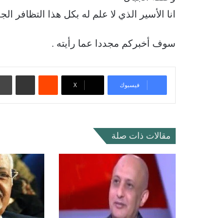
انا الأسير الذي لا علم له بكل هذا التظافر ال
سوف أخبركم مجددا عما رأيته .
‏Reddit
مشاركة عبر البريد
فيسبوك
‫X
مقالات ذات صلة