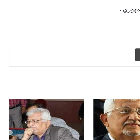
جمهوري ،
طباعة