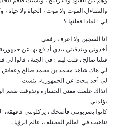
وهم بين القيود والكرابيج ، ونسيت طعم الحلم ا
والتضاءل،الموت ولا موت ، الحياة ولا حياة ، 
لي : لماذا فعلتها ؟
انا السجين ولا أعرف رقمي
أخذوني وبندقيتي بيدي أدافع بها عن جمهورية ا
قتلنا صالح ، قلت لهم : في الجنة ، قالوا لي ق
لي هاك شاهد محمد بن محمد صالح وعفاش طار
لي أحد يبحث عن الجمهورية، يئست
انذاك علمت معنى الخسارة وتذوقت طعم اليأس
يؤلمني
كانوا يضربونني فأضحك ، يركلونني فاقهقه، ا
تناهيت في العالم المختلف، عالم الرؤيا ،