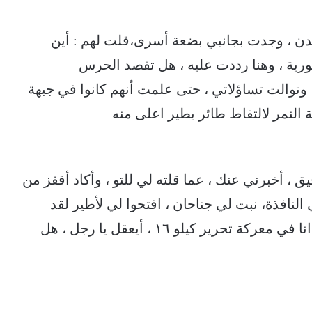
عدن ، وجدت بجانبي بضعة أسرى،قلت لهم : أين
رية ، وهنا رددت عليه ، هل تقصد الحرس
 وتوالت تساؤلاتي ، حتى علمت أنهم كانوا في جبهة
لنمر لالتقاط طائر يطير اعلى منه
يق ، أخبرني عنك ، عما قلته لي للتو ، وأكاد أقفز من
 النافذة، نبت لي جناحان ، افتحوا لي لأطير لقد
أصبحت طائرة ، ثم ألتفت الى الآخر ، وأنت ؟ انا في معركة تحرير كيلو ١٦ ، أيعقل يا رجل ، هل