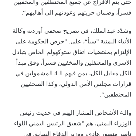
حتى يتم الافراج عن جميع المختطفين والمخفيين
قسراً، وضمان حريتهم وعودتهم الى أهاليهم“.
وشدّد عبدالملك، في تصريح صحفي أوردته وكالة
الأنباء اليمنية ”سبأ“، على: ”حرص الحكومة على
الإلتزام بمقتضيات اتفاق ستوكهولم الخاص بتبادل
الاسرى والمعتقلين والمخفيين قسراً، وفق مبدأ
الكل مقابل الكل، بمن فيهم الـ4 المشمولين في
قرارات مجلس الأمن الدولي، وكذا الصحفيين
المختطفين“.
والـ4 الأشخاص المشار إليهم في حديث رئيس
الوزراء اليمني، هم ”شقيق الرئيس اليمني اللواء
ناصر منصور هادي، ووزير الدفاع السابق في