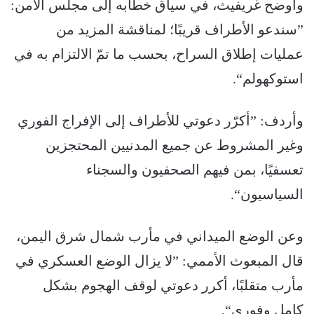
وأوضح غريفيث، في سياق خطابه إلى مجلس الأمن:
”سندعو الأطراف قريبًا؛ لمناقشة المزيد من
عمليات إطلاق السراح، بحسب ما تمّ الالتزام به في
استوكهولم“.
وأردف: ”أكرّر دعوتي للأطراف إلى الإفراج الفوري
وغير المشروط عن جميع المدنيين المحتجزين
تعسفيًا، بمن فيهم الصحفيون والسجناء
السياسيون“.
وعن الوضع الميداني في مأرب شمال شرق اليمن،
قال المبعوث الأممي: ”لا يزال الوضع العسكري في
مأرب متقلبًا، أكرر دعوتي لوقف الهجوم بشكل
كامل وفوري“.