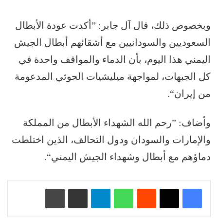
وبخصوص ذلك، قال آل جابر: ”أكدت عودة الأبطال
السعوديين والسودانيين مع أشقائهم أبطال الجيش
اليمني هذا اليوم، بأن الدماء والمواقف واحدة في
كل الجبهات، لمواجهة ميليشيات الحوثي المدعومة
من إيران“.
وأضاف: ”رحم الله الشهداء الأبطال من المملكة
والإمارات والسودان ودول التحالف، الذين اختلطت
دماؤهم مع أبطال وشهداء الجيش اليمني“.
‏Reddit
واتساب
تيلقرام
مشاركة عبر البريد
طباعة