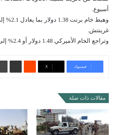
أسبوع.
غرينتش.
وتراجع الخام الأميركي 1.48 دولار أو 2.4% إلى 59.49 دولار للبرميل.
‏Reddit
مشاركة عبر البريد
فيسبوك
‫X
مقالات ذات صلة