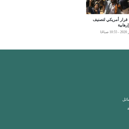
 قرار أمريكي لتصنيف
رهابية
ائل
ة