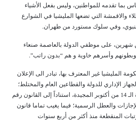
 بما تقدمه للمواطنين، وليس بفعل الأشياء
اء والاقمشة التي تضعها المليشيا في الشوارع
النبوي، وفي سلوك مستورد من طهران.
من شهرين، على موظفي الدولة بالعاصمة صنعاء
وبطونهم وأسرهم خاوية و هم “بدون راتب”.
ومة المليشيا غير المعترف بها، تبادر الى الإعلان
از الإداري للدولة والقطاعين العام والمختلط؛
آخرها اعلان الإجازة بمناسبة العيد الـ 57 لثورة الـ 14 من أكتوبر المجيدة، استناداً إلى القانون رقم
 المادة (3) الفقرة (6) بشأن الإجازات والعطل الرسمية؛ فيما يغيب تماما قانون
بات المنقطعة منذ أكثر من أربع سنوات