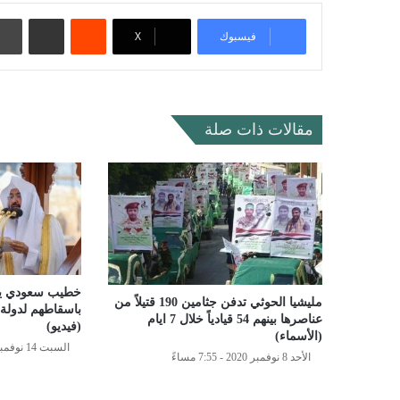
‏Reddit
مشاركة عبر البريد
فيسبوك
‫X
مقالات ذات صلة
خطيب سعودي يها
مليشيا الحوثي تدفن جثامين 190 قتيلاً من
باسقاطهم لدولة و
عناصرها بينهم 54 قيادياً خلال 7 ايام
(فيديو)
(الأسماء)
السبت 14 نوفمبر 2020 - 3:16 مساءً
الأحد 8 نوفمبر 2020 - 7:55 مساءً