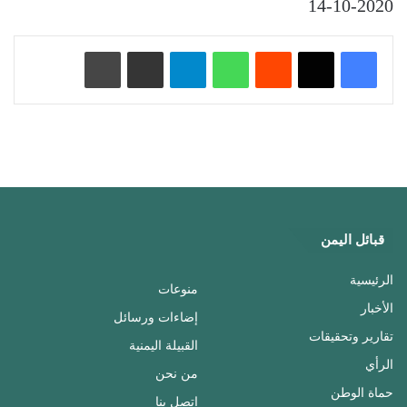
14-10-2020
‏Reddit
واتساب
تيلقرام
مشاركة عبر البريد
طباعة
قبائل اليمن
الرئيسية
منوعات
الأخبار
إضاءات ورسائل
تقارير وتحقيقات
القبيلة اليمنية
الرأي
من نحن
حماة الوطن
اتصل بنا