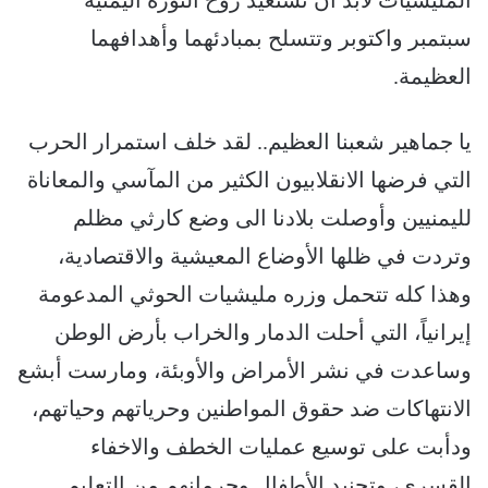
المليشيات لابد أن تستعيد روح الثورة اليمنية
سبتمبر واكتوبر وتتسلح بمبادئهما وأهدافهما
العظيمة.
يا جماهير شعبنا العظيم.. لقد خلف استمرار الحرب
التي فرضها الانقلابيون الكثير من المآسي والمعاناة
لليمنيين وأوصلت بلادنا الى وضع كارثي مظلم
وتردت في ظلها الأوضاع المعيشية والاقتصادية،
وهذا كله تتحمل وزره مليشيات الحوثي المدعومة
إيرانياً، التي أحلت الدمار والخراب بأرض الوطن
وساعدت في نشر الأمراض والأوبئة، ومارست أبشع
الانتهاكات ضد حقوق المواطنين وحرياتهم وحياتهم،
ودأبت على توسيع عمليات الخطف والاخفاء
القسري، وتجنيد الأطفال وحرمانهم من التعليم