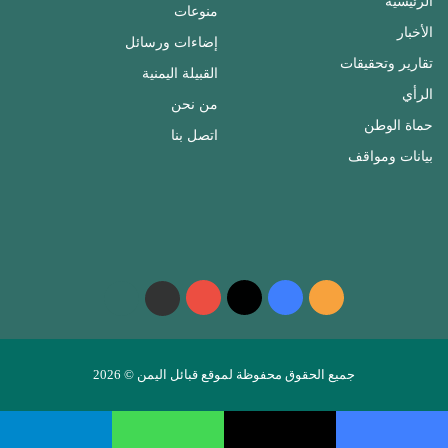
الرئيسية
منوعات
الأخبار
إضاءات ورسائل
تقارير وتحقيقات
القبيلة اليمنية
الرأي
من نحن
حماة الوطن
اتصل بنا
بيانات ومواقف
ملخص
فيسبوك
‫X
‫YouTube
واتساب
telegram
الموقع
RSS
جميع الحقوق محفوظة لموقع قبائل اليمن © 2026