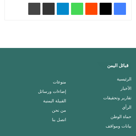
‏Reddit
واتساب
تيلقرام
مشاركة عبر البريد
طباعة
قبائل اليمن
الرئيسية
منوعات
الأخبار
إضاءات ورسائل
تقارير وتحقيقات
القبيلة اليمنية
الرأي
من نحن
حماة الوطن
اتصل بنا
بيانات ومواقف