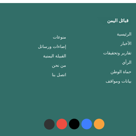
قبائل اليمن
الرئيسية
منوعات
الأخبار
إضاءات ورسائل
تقارير وتحقيقات
القبيلة اليمنية
الرأي
من نحن
حماة الوطن
اتصل بنا
بيانات ومواقف
ملخص
فيسبوك
‫X
‫YouTube
واتساب
telegram