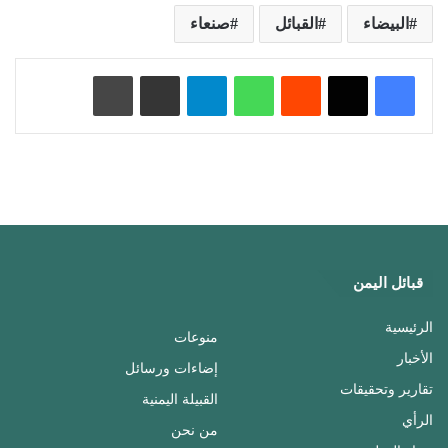
البيضاء
القبائل
صنعاء
‏Reddit
واتساب
تيلقرام
مشاركة عبر البريد
طباعة
قبائل اليمن
الرئيسية
منوعات
الأخبار
إضاءات ورسائل
تقارير وتحقيقات
القبيلة اليمنية
الرأي
من نحن