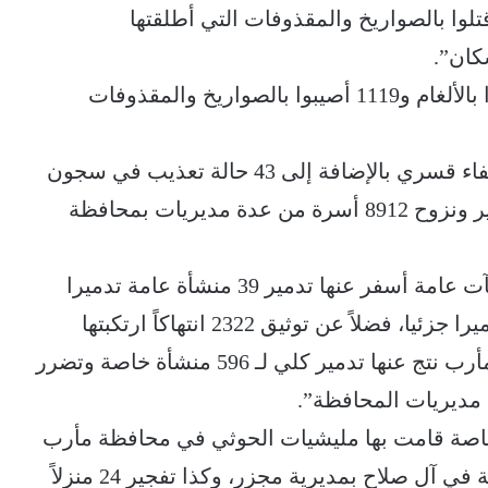
شيات في المحافظة و469 مدنياً قتلوا بالصواريخ والمقذوفات التي أطلقتها
كان”.
كما شملت إصابة 1512 مدنياً منهم 393 أصيبوا بالألغام و1119 أصيبوا بالصواريخ والمقذوفات
ووثق التقرير 391 حالة اعتقال و109 حالات إخفاء قسري بالإضافة إلى 43 حالة تعذيب في سجون
المليشيات في عدة محافظات، فضلاً عن تهجير ونزوح 8912 أسرة من عدة مديريات بمحافظة
وقال التقرير إنه “وثق 148 انتهاكا طالت منشآت عامة أسفر عنها تدمير 39 منشأة عامة تدميرا
كليا، بالإضافة إلى تدمير 109 منشآت عامة تدميرا جزئيا، فضلاً عن توثيق 2322 انتهاكاً ارتكبتها
المليشيات الحوثية طالت منشآت خاصة في مأرب نتج عنها تدمير كلي لـ 596 منشأة خاصة وتضرر
آت عامة وخاصة قامت بها مليشيات الحوثي في محافظة مأرب
منها تفجير مسجد في مديرية صرواح ومدرسة في آل صلاح بمديرية مجزر، وكذا تفجير 24 منزلاً