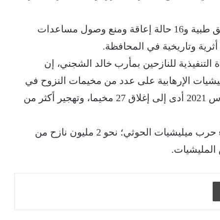
كما وثق (69) حالة اعتداء على منشآت ومرافق طبية و16 حالة إعاقة ومنع وصول مساعدات
التنفيذية للنازحين بمأرب خالد الشجني، إن
شيات الإرهابية على عدد من مخيمات النزوح في
المحافظة خلال الفترة من يناير 2020 إلى مارس 2021 أدى إلى إغلاق 27 مخيما، وتهجير أكثر من
يشار إلى أن محافظة مأرب استقبلت منذ بدء حرب ميليشيات الحوثي؛ نحو 2 مليون نازح من
المليشيات.
طباعة