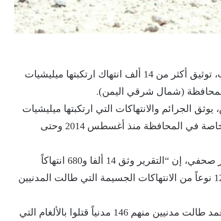
أعلن مكتب حقوق الإنسان في محافظة مأرب، توثيق أكثر من 14 ألف انتهاك ارتكبتها ميليشيات
محافظة (شمال شرقي اليمن).
تقرير جديد أصدر الأحد 28 مارس، يوثق الجرائم والانتهاكات التي ارتكبتها ميليشيات
الحوثي بحق المدنيين والممتلكات العامة والخاصة في المحافظة منذ أغسطس 2014 وحتى
وقال مدير المكتب عبد ربه جديع، خلال مؤتمر صحفي، إن “التقرير وثق 14 ألفا و680 انتهاكاً
ارتكبتها مليشيات الحوثي بمأرب تنوعت بين 12 نوعاً من الانتهاكات الجسيمة التي طالت المدنيين
وأوضح أن الانتهاكات “شملت 615 حالة قتل عمد طالت مدنيين منهم 146 مدنياً قتلوا بالألغام التي