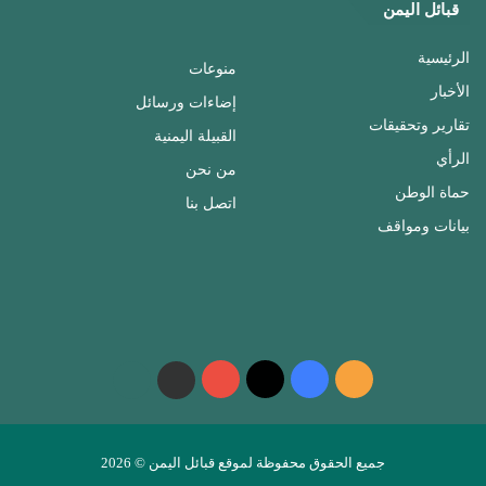
قبائل اليمن
الرئيسية
منوعات
الأخبار
إضاءات ورسائل
تقارير وتحقيقات
القبيلة اليمنية
الرأي
من نحن
حماة الوطن
اتصل بنا
بيانات ومواقف
ملخص
فيسبوك
‫X
‫YouTube
واتساب
telegram
الموقع
RSS
جميع الحقوق محفوظة لموقع قبائل اليمن © 2026