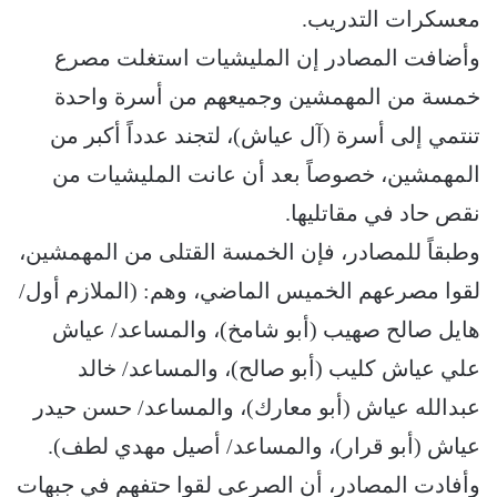
معسكرات التدريب.
وأضافت المصادر إن المليشيات استغلت مصرع
خمسة من المهمشين وجميعهم من أسرة واحدة
تنتمي إلى أسرة (آل عياش)، لتجند عدداً أكبر من
المهمشين، خصوصاً بعد أن عانت المليشيات من
نقص حاد في مقاتليها.
وطبقاً للمصادر، فإن الخمسة القتلى من المهمشين،
لقوا مصرعهم الخميس الماضي، وهم: (الملازم أول/
هايل صالح صهيب (أبو شامخ)، والمساعد/ عياش
علي عياش كليب (أبو صالح)، والمساعد/ خالد
عبدالله عياش (أبو معارك)، والمساعد/ حسن حيدر
عياش (أبو قرار)، والمساعد/ أصيل مهدي لطف).
وأفادت المصادر، أن الصرعى لقوا حتفهم في جبهات