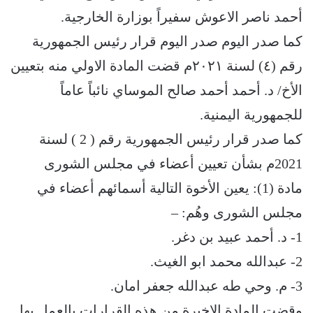
أحمد ناصر الاعوش سفيراً بوزارة الخارجية.
كما صدر اليوم صدر اليوم قرار رئيس الجمهورية
رقم (٤) لسنة ٢٠٢١م قضت المادة الاولي منه بتعيين
الأخ/ د. أحمد أحمد صالح الموساي نائباً عاماً
للجمهورية اليمنية.
كما صدر قرار رئيس الجمهورية رقم ( 2 ) لسنة
2021م بشأن تعيين أعضاء في مجلس الشورى
مادة (1): يعين الأخوة التالية أسمائهم أعضاء في
مجلس الشورى وهُم: –
1- د. أحمد عبيد بن دغر.
2- عبدالله محمد ابو الغيث.
3- م. وحي طه عبدالله جعفر امان.
وقضت المادة الاخيرة من هذه القرارات بالعمل بها