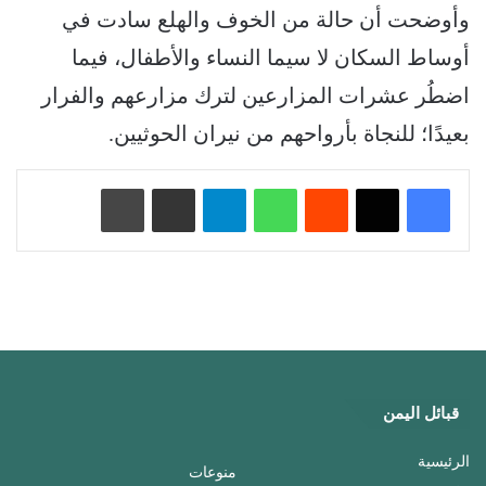
وأوضحت أن حالة من الخوف والهلع سادت في
أوساط السكان لا سيما النساء والأطفال، فيما
اضطُر عشرات المزارعين لترك مزارعهم والفرار
بعيدًا؛ للنجاة بأرواحهم من نيران الحوثيين.
‏Reddit
واتساب
تيلقرام
مشاركة عبر البريد
طباعة
قبائل اليمن
الرئيسية
منوعات